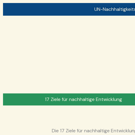
Zum
UN-Nachhaltigkeits
Inhalt
springen
17 Ziele für nachhaltige Entwicklung
Die 17 Ziele für nachhaltige Entwickl